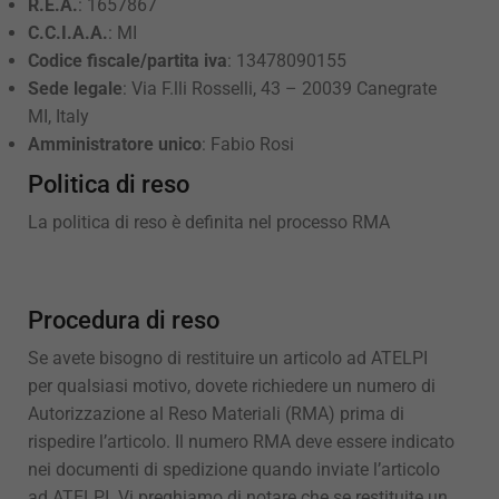
R.E.A.
: 1657867
C.C.I.A.A.
: MI
Codice fiscale/partita iva
: 13478090155
Sede legale
: Via F.lli Rosselli, 43 – 20039 Canegrate
MI, Italy
Amministratore unico
: Fabio Rosi
Politica di reso
La politica di reso è definita nel processo RMA
Procedura di reso
Se avete bisogno di restituire un articolo ad ATELPI
per qualsiasi motivo, dovete richiedere un numero di
Autorizzazione al Reso Materiali (RMA) prima di
rispedire l’articolo. Il numero RMA deve essere indicato
nei documenti di spedizione quando inviate l’articolo
ad ATELPI. Vi preghiamo di notare che se restituite un