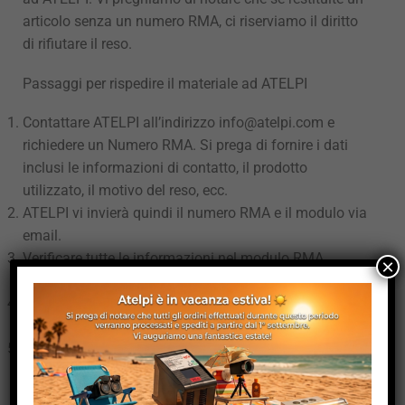
articolo senza un numero RMA, ci riserviamo il diritto
di rifiutare il reso.
Passaggi per rispedire il materiale ad ATELPI
Contattare ATELPI all’indirizzo info@atelpi.com e
richiedere un Numero RMA. Si prega di fornire i dati
inclusi le informazioni di contatto, il prodotto
utilizzato, il motivo del reso, ecc.
ATELPI vi invierà quindi il numero RMA e il modulo via
email.
Verificare tutte le informazioni nel modulo RMA,
×
stamparlo e firmarlo, se richiesto.
Inserire il modulo RMA insieme all’articolo da restituire
in una scatola.
Spedire ad ATELPI. Se le informazioni sono complete
e corrette, possiamo elaborare il vostro RMA
rapidamente.