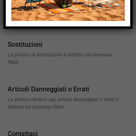
Rimborsi
Il rimborso sarà valutato nel processo RMA.
Sostituzioni
La politica di sostituzione è definita nel processo
RMA.
Articoli Danneggiati o Errati
La politica relativa agli articoli danneggiati o errati è
definita nel processo RMA.
Contattaci